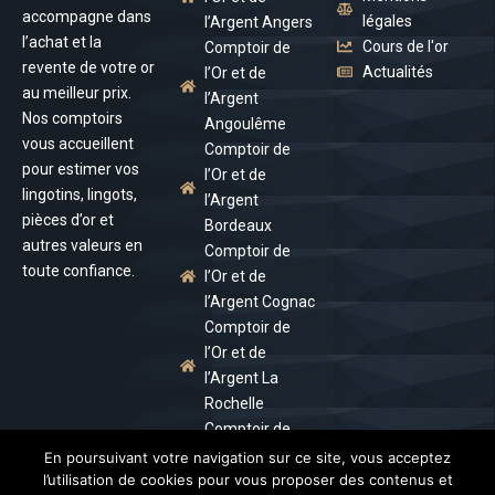
accompagne dans
légales
l’Argent Angers
l’achat et la
Cours de l'or
Comptoir de
revente de votre or
Actualités
l’Or et de
au meilleur prix.
l’Argent
Nos comptoirs
Angoulême
vous accueillent
Comptoir de
pour estimer vos
l’Or et de
lingotins, lingots,
l’Argent
pièces d’or et
Bordeaux
autres valeurs en
Comptoir de
toute confiance.
l’Or et de
l’Argent Cognac
Comptoir de
l’Or et de
l’Argent La
Rochelle
Comptoir de
l’Or et de
En poursuivant votre navigation sur ce site, vous acceptez
l’Argent Royan
l’utilisation de cookies pour vous proposer des contenus et