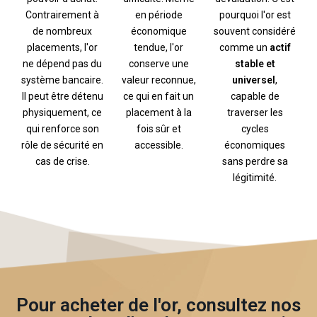
pourquoi l'or est
en période
Contrairement à
souvent considéré
économique
de nombreux
comme un
actif
tendue, l'or
placements, l'or
stable et
conserve une
ne dépend pas du
universel
,
valeur reconnue,
système bancaire.
capable de
ce qui en fait un
Il peut être détenu
traverser les
placement à la
physiquement, ce
cycles
fois sûr et
qui renforce son
économiques
accessible.
rôle de sécurité en
sans perdre sa
cas de crise.
légitimité.
Pour acheter de l'or, consultez nos