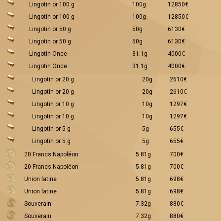
Lingotin or 100 g
100g
12850€
Lingotin or 100 g
100g
12850€
Lingotin or 50 g
50g
6130€
Lingotin or 50 g
50g
6130€
Lingotin Once
31.1g
4000€
Lingotin Once
31.1g
4000€
Lingotin or 20 g
20g
2610€
Lingotin or 20 g
20g
2610€
Lingotin or 10 g
10g
1297€
Lingotin or 10 g
10g
1297€
Lingotin or 5 g
5g
655€
Lingotin or 5 g
5g
655€
20 Francs Napoléon
5.81g
700€
20 Francs Napoléon
5.81g
700€
Union latine
5.81g
698€
Union latine
5.81g
698€
Souverain
7.32g
880€
Souverain
7.32g
880€