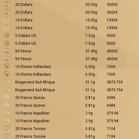
20 Dollars
30.09g
3600€
20 Dollars
30.09g
3600€
10 Dollars
15.05g
1930€
10 Dollars
15.05g
1930€
5 Dollars US
7.52g
950€
5 Dollars US
7.52g
950€
50 Pesos
37.49g
4500€
50 Pesos
37.49g
4500€
10 Florins Hollandais
6.05g
730€
10 Florins Hollandais
6.05g
730€
Krugerrand Sud Afrique
31.1g
3870.75€
Krugerrand Sud Afrique
31.1g
3870.75€
20 Francs Suisse
5.81g
698€
20 Francs Suisse
5.81g
698€
10 Francs Napoléon
2.9g
379.9€
10 Francs Napoléon
2.9g
379.9€
20 Francs Tunisie
5.81g
710€
20 Francs Tunisie
5.81g
710€