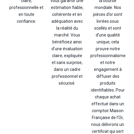
vous garantir une
la bourse
claire,
estimation fiable,
mondiale. Nos
professionnelle et
cohérente et en
pièces d’or sont
en toute
adéquation avec
livrées sous
confiance.
la réalité du
scellés et sont
marché. Vous
d’une qualité
bénéficiez ainsi
unique, cela
d’une évaluation
prouve notre
claire, expliquée
professionnalisme
et sans surprise,
et notre
dans un cadre
engagement à
professionnel et
diffuser des
sécurisé.
produits
identifiables. Pour
chaque achat
effectué dans un
comptoir Maison
Française de l’Or,
nous délivrons un
certificat qui sert