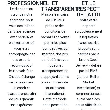
ET
ET LE
PROFESSIONNEL
TRANSPARENTS
RESPECT
Le client est au
DE LA LOI
Maison Française
cœur de notre
de l’Or vous
Notre offre
approche. Nous
propose des
respecte
vous accueillons
conditions de
scrupuleusement
dans nos agences
rachat et de vente
la législation
avec sérieux et
parmi les plus
française. Nos
bienveillance, où
compétitives du
produits sont
vous êtes
marché. Nos prix
certifiés par le
accompagné par
sont définis avec
label « Good
des experts
rigueur et
Delivery » délivré
reconnus pour
transparence, en
par la LBMA
leur savoir-faire.
s’appuyant sur les
(London Bullion
Chaque échange
cours officiels de
Market
se déroule dans
l’or au niveau
Association) et
un esprit de
international.
commercialisés
transparence, afin
Cette méthode
sur la base des
de vous garantir
nous permet de
cours officiels de
une expérience