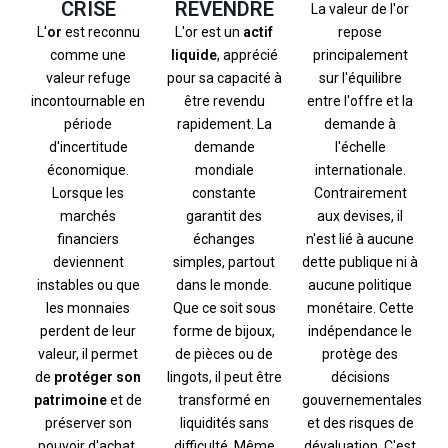
REVENDRE
CRISE
La valeur de l'or
repose
L'or est un
actif
L'
or
est reconnu
principalement
liquide
, apprécié
comme une
sur l'équilibre
pour sa capacité à
valeur refuge
entre l'offre et la
être revendu
incontournable en
demande à
rapidement. La
période
l'échelle
demande
d'incertitude
internationale.
mondiale
économique.
Contrairement
constante
Lorsque les
aux devises, il
garantit des
marchés
n'est lié à aucune
échanges
financiers
dette publique ni à
simples, partout
deviennent
aucune politique
dans le monde.
instables ou que
monétaire. Cette
Que ce soit sous
les monnaies
indépendance le
forme de bijoux,
perdent de leur
protège des
de pièces ou de
valeur, il permet
décisions
lingots, il peut être
de
protéger son
gouvernementales
transformé en
patrimoine
et de
et des risques de
liquidités sans
préserver son
dévaluation. C'est
difficulté. Même
pouvoir d'achat.