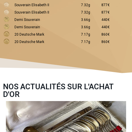
Souverain Elisabeth II
7.32g
877€
Souverain Elisabeth II
7.32g
877€
Demi Souverain
3.66g
440€
Demi Souverain
3.66g
440€
20 Deutsche Mark
7.17g
860€
20 Deutsche Mark
7.17g
860€
NOS ACTUALITÉS SUR L'ACHAT
D'OR