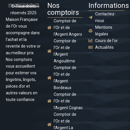
Nos
Informations
© Tous droits
comptoirs
réservés 2025
Contactez-
Maison Française
nous
Comptoir de
de l’Or vous
Mentions
l’Or et de
accompagne dans
légales
l’Argent Angers
l’achat et la
Cours de l'or
Comptoir de
revente de votre or
Actualités
l’Or et de
au meilleur prix.
l’Argent
Nos comptoirs
Angoulême
vous accueillent
Comptoir de
pour estimer vos
l’Or et de
lingotins, lingots,
l’Argent
pièces d’or et
Bordeaux
autres valeurs en
Comptoir de
toute confiance.
l’Or et de
l’Argent Cognac
Comptoir de
l’Or et de
l’Argent La