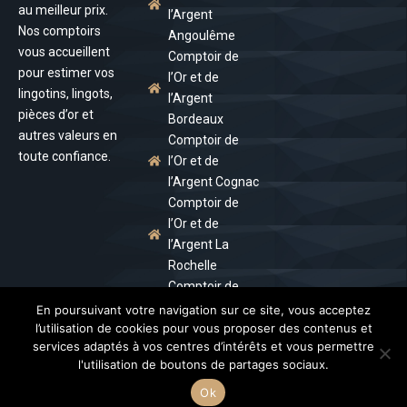
au meilleur prix.
l’Argent
Nos comptoirs
Angoulême
vous accueillent
Comptoir de
pour estimer vos
l’Or et de
lingotins, lingots,
l’Argent
pièces d’or et
Bordeaux
autres valeurs en
Comptoir de
toute confiance.
l’Or et de
l’Argent Cognac
Comptoir de
l’Or et de
l’Argent La
Rochelle
Comptoir de
l’Or et de
En poursuivant votre navigation sur ce site, vous acceptez
l’Argent Royan
l’utilisation de cookies pour vous proposer des contenus et
services adaptés à vos centres d’intérêts et vous permettre
Comptoir de
l'utilisation de boutons de partages sociaux.
l’Or et de
l’Argent Tours
Ok