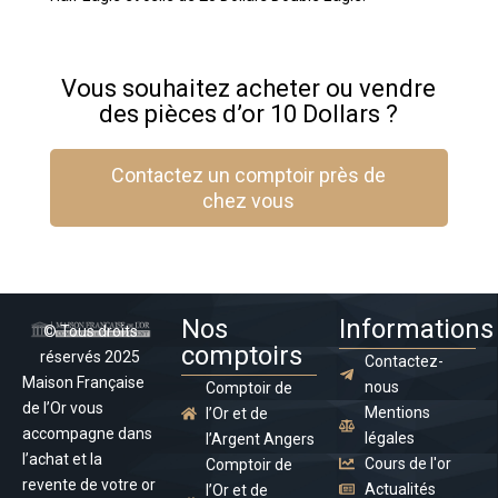
Vous souhaitez acheter ou vendre
des pièces d’or 10 Dollars ?
Contactez un comptoir près de
chez vous
Nos
Informations
© Tous droits
comptoirs
réservés 2025
Contactez-
Maison Française
nous
Comptoir de
de l’Or vous
Mentions
l’Or et de
accompagne dans
légales
l’Argent Angers
l’achat et la
Cours de l'or
Comptoir de
revente de votre or
Actualités
l’Or et de