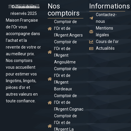
Nos
Informations
© Tous droits
comptoirs
réservés 2025
Contactez-
Maison Française
nous
Comptoir de
de l’Or vous
Mentions
l’Or et de
accompagne dans
légales
l’Argent Angers
l’achat et la
Cours de l'or
Comptoir de
revente de votre or
Actualités
l’Or et de
au meilleur prix.
l’Argent
Nos comptoirs
Angoulême
vous accueillent
Comptoir de
pour estimer vos
l’Or et de
lingotins, lingots,
l’Argent
pièces d’or et
Bordeaux
autres valeurs en
Comptoir de
toute confiance.
l’Or et de
l’Argent Cognac
Comptoir de
l’Or et de
l’Argent La