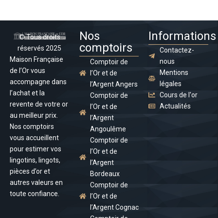
Nos
Informations
© Tous droits
comptoirs
réservés 2025
Contactez-
Maison Française
nous
Comptoir de
de l’Or vous
Mentions
l’Or et de
accompagne dans
légales
l’Argent Angers
l’achat et la
Cours de l'or
Comptoir de
revente de votre or
Actualités
l’Or et de
au meilleur prix.
l’Argent
Nos comptoirs
Angoulême
vous accueillent
Comptoir de
pour estimer vos
l’Or et de
lingotins, lingots,
l’Argent
pièces d’or et
Bordeaux
autres valeurs en
Comptoir de
toute confiance.
l’Or et de
l’Argent Cognac