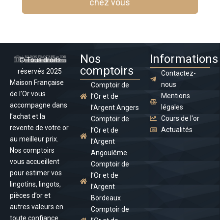
chez vous
Nos
Informations
© Tous droits
comptoirs
réservés 2025
Contactez-
Maison Française
nous
Comptoir de
de l’Or vous
Mentions
l’Or et de
accompagne dans
légales
l’Argent Angers
l’achat et la
Cours de l'or
Comptoir de
revente de votre or
Actualités
l’Or et de
au meilleur prix.
l’Argent
Nos comptoirs
Angoulême
vous accueillent
Comptoir de
pour estimer vos
l’Or et de
lingotins, lingots,
l’Argent
pièces d’or et
Bordeaux
autres valeurs en
Comptoir de
toute confiance.