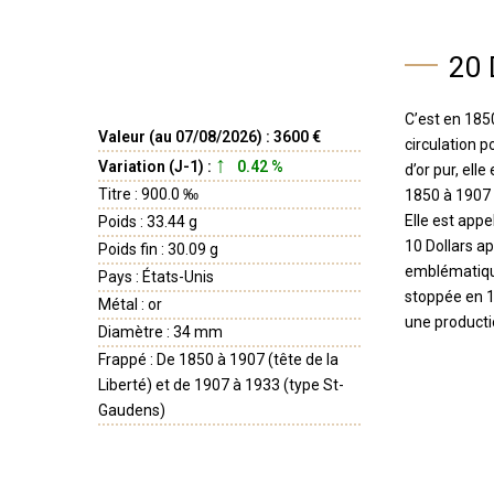
20 
C’est en 1850
Valeur (au 07/08/2026) : 3600 €
circulation 
Variation (J-1) :
0.42 %
d’or pur, ell
Titre : 900.0 ‰
1850 à 1907 
Elle est appe
Poids : 33.44 g
10 Dollars ap
Poids fin : 30.09 g
emblématique
Pays : États-Unis
stoppée en 1
Métal : or
une producti
Diamètre : 34 mm
Frappé : De 1850 à 1907 (tête de la
Liberté) et de 1907 à 1933 (type St-
Gaudens)