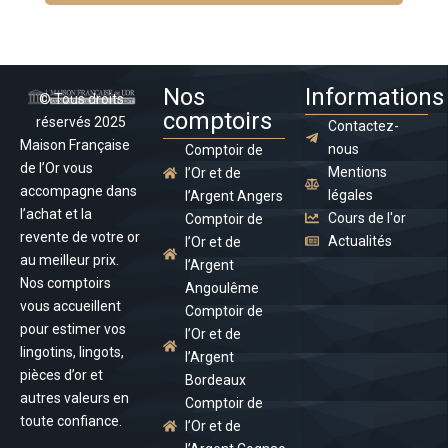
Nos
Informations
© Tous droits
comptoirs
réservés 2025
Contactez-
Maison Française
nous
Comptoir de
de l’Or vous
Mentions
l’Or et de
accompagne dans
légales
l’Argent Angers
l’achat et la
Cours de l'or
Comptoir de
revente de votre or
Actualités
l’Or et de
au meilleur prix.
l’Argent
Nos comptoirs
Angoulême
vous accueillent
Comptoir de
pour estimer vos
l’Or et de
lingotins, lingots,
l’Argent
pièces d’or et
Bordeaux
autres valeurs en
Comptoir de
toute confiance.
l’Or et de