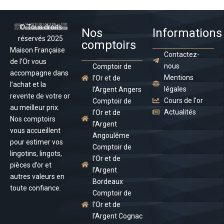
© Tous droits
Nos
Informations
réservés 2025
comptoirs
Maison Française
Contactez-
de l’Or vous
nous
Comptoir de
accompagne dans
Mentions
l’Or et de
l’achat et la
légales
l’Argent Angers
revente de votre or
Cours de l'or
Comptoir de
au meilleur prix.
Actualités
l’Or et de
Nos comptoirs
l’Argent
vous accueillent
Angoulême
pour estimer vos
Comptoir de
lingotins, lingots,
l’Or et de
pièces d’or et
l’Argent
autres valeurs en
Bordeaux
toute confiance.
Comptoir de
l’Or et de
l’Argent Cognac