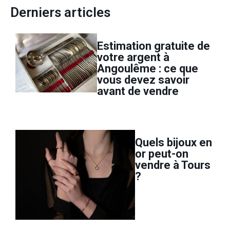
Derniers articles
Estimation gratuite de
votre argent à
Angoulême : ce que
vous devez savoir
avant de vendre
Quels bijoux en
or peut-on
vendre à Tours
?