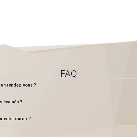
FAQ
il un rendez-vous ?
s évalués ?
ments fournir ?