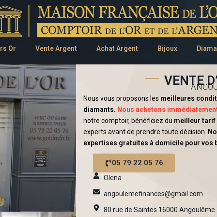
rs Or
Vente Argent
Achat Argent
Bijoux
Diama
VENTE 
ANGOU
Nous vous proposons les
meilleures condit
diamants.
Nous achetons immédiatement l’
notre comptoir, bénéficiez du
meilleur tari
experts avant de prendre toute décision.
No
expertises gratuites à domicile pour vos 
05 79 22 05 76
Olena
angoulemefinances@gmail.com
80 rue de Saintes 16000 Angoulême