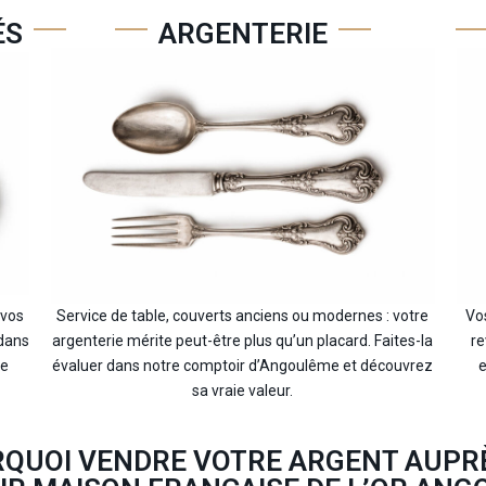
ÉS
ARGENTERIE
 vos
Service de table, couverts anciens ou modernes : votre
Vo
 dans
argenterie mérite peut-être plus qu’un placard. Faites-la
re
re
évaluer dans notre comptoir d’Angoulême et découvrez
e
sa vraie valeur.
QUOI VENDRE VOTRE ARGENT AUPR