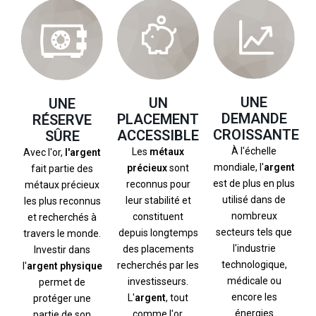
UNE
UN
UNE
DEMANDE
PLACEMENT
RÉSERVE
CROISSANTE
ACCESSIBLE
SÛRE
À l'échelle
Les
métaux
Avec l'or,
l'argent
mondiale, l'
argent
précieux
sont
fait partie des
est de plus en plus
reconnus pour
métaux précieux
utilisé dans de
leur stabilité et
les plus reconnus
nombreux
constituent
et recherchés à
secteurs tels que
depuis longtemps
travers le monde.
l'industrie
des placements
Investir dans
technologique,
recherchés par les
l'
argent physique
médicale ou
investisseurs.
permet de
encore les
L'
argent
, tout
protéger une
énergies
comme l'or,
partie de son