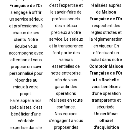
c'est l'expertise et
réalisées auprès
Française de l'Or
le savoir-faire de
de
Maison
s'engage à offrir
professionnels
Française de l'Or
un service sérieux
des métaux
respectent des
et professionnel à
précieux à votre
règles strictes et
chacun de ses
service. Le sérieux
la réglementation
clients. Notre
et la transparence
en vigueur. En
équipe vous
font partie des
effectuant un
accompagne avec
valeurs
achat dans notre
attention et vous
essentielles de
Comptoir Maison
propose un suivi
notre entreprise,
Française de l'Or
personnalisé pour
afin de vous
à La Rochelle
,
répondre au
garantir des
vous bénéficiez
mieux à votre
opérations
d'une opération
projet.
réalisées en toute
transparente et
Faire appel à nos
confiance.
sécurisée.
spécialistes, c'est
Nos équipes
Un
certificat
bénéficier d'une
s'engagent à vous
officiel
véritable
proposer des
d'acquisition
expertise dans le