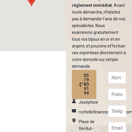
règlement immédiat
. Avant
toute démarche, n’hésitez
pas à demander l’avis de nos
spécialistes. Nous
examinons gratuitement
tous vos bijoux en or et en
argent, et pouvons effectuer
ces expertises directement à
votre domicile sur simple
demande.
05
79
80
91
94
Joséphine
rochellefinances@gmail.co
Place de
Verdun -