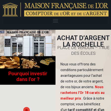
ACHAT D’ARGENT
LA ROCHELLE
PLACE DE VERDUN – 1 RUE
DES ÉCOLES
Nous vous offrons des
conditions particulièrement
Pourquoi investir
avantageuses pour l’achat
dans l’or ?
de votre or, de votre argent,
de vos bijoux anciens.
Nous
rachetons l’Or 18 carats au
meilleur prix
. Grâce à notre
comptoir, vous bénéficiez
d’un
tarif compétitif et d’un