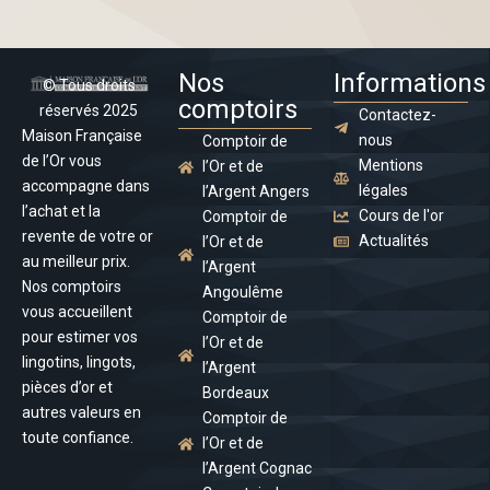
Nos
Informations
© Tous droits
comptoirs
réservés 2025
Contactez-
Maison Française
nous
Comptoir de
de l’Or vous
Mentions
l’Or et de
accompagne dans
légales
l’Argent Angers
l’achat et la
Cours de l'or
Comptoir de
revente de votre or
Actualités
l’Or et de
au meilleur prix.
l’Argent
Nos comptoirs
Angoulême
vous accueillent
Comptoir de
pour estimer vos
l’Or et de
lingotins, lingots,
l’Argent
pièces d’or et
Bordeaux
autres valeurs en
Comptoir de
toute confiance.
l’Or et de
l’Argent Cognac