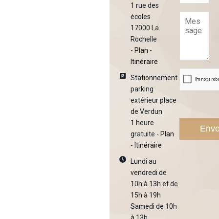
1 rue des
écoles
17000 La
Rochelle
-
Plan
-
Itinéraire
Stationnement
parking
extérieur place
de Verdun
1 heure
gratuite -
Plan
-
Itinéraire
Lundi au
vendredi de
10h à 13h et de
15h à 19h
Samedi de 10h
à 13h