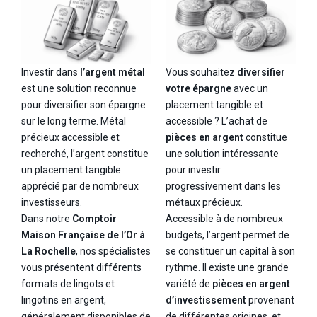
Investir dans
l’argent métal
Vous souhaitez
diversifier
est une solution reconnue
votre épargne
avec un
pour diversifier son épargne
placement tangible et
sur le long terme. Métal
accessible ? L’achat de
précieux accessible et
pièces en argent
constitue
recherché, l’argent constitue
une solution intéressante
un placement tangible
pour investir
apprécié par de nombreux
progressivement dans les
investisseurs.
métaux précieux.
Dans notre
Comptoir
Accessible à de nombreux
Maison Française de l’Or à
budgets, l’argent permet de
La Rochelle
, nos spécialistes
se constituer un capital à son
vous présentent différents
rythme. Il existe une grande
formats de lingots et
variété de
pièces en argent
lingotins en argent,
d’investissement
provenant
généralement disponibles de
de différentes origines, et