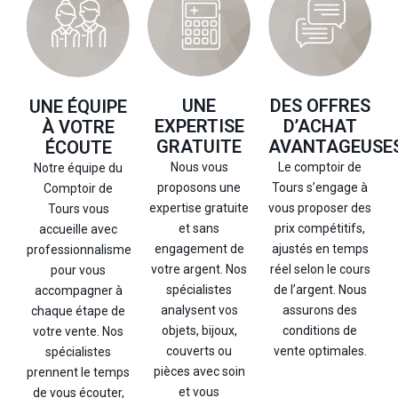
UNE
DES OFFRES
UNE ÉQUIPE
EXPERTISE
D’ACHAT
À VOTRE
GRATUITE
AVANTAGEUSE
ÉCOUTE
Nous vous
Le comptoir de
Notre équipe du
proposons une
Tours s’engage à
Comptoir de
expertise gratuite
vous proposer des
Tours vous
et sans
prix compétitifs,
accueille avec
engagement de
ajustés en temps
professionnalisme
votre argent. Nos
réel selon le cours
pour vous
spécialistes
de l’argent. Nous
accompagner à
analysent vos
assurons des
chaque étape de
objets, bijoux,
conditions de
votre vente. Nos
couverts ou
vente optimales.
spécialistes
pièces avec soin
prennent le temps
et vous
de vous écouter,