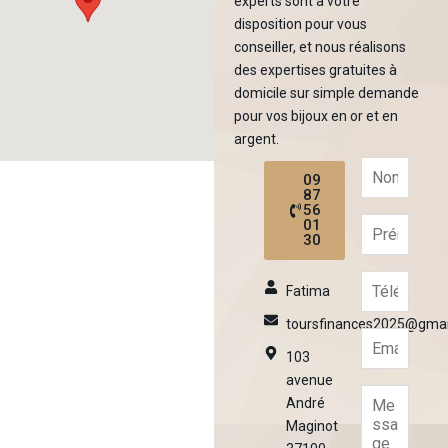
experts sont à votre
disposition pour vous
conseiller, et nous réalisons
des expertises gratuites à
domicile sur simple demande
pour vos bijoux en or et en
argent.
09
87
56
01
30
Fatima
toursfinances2025@gmai
103
avenue
André
Maginot