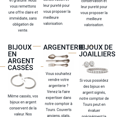
et gratuite. Nous
conservation et
leur pureté pour
vous remettons
leur pureté pour
vous proposer la
une offre claire et
vous proposer la
meilleure
immédiate, sans
meilleure
valorisation.
obligation de
valorisation.
vente.
BIJOUX
ARGENTERIE
BIJOUX DE
EN
JOAILLIERS
ARGENT
CASSÉS
Vous souhaitez
vendre votre
Si vous possédez
argenterie ?
des bijoux en
Venez la faire
argent signés,
Même cassés, vos
expertiser dans
notre comptoir de
bijoux en argent
notre comptoir à
Tours peut en
conservent de la
Tours. Couverts
évaluer
valeur. Nos
anciens, plats,
précisément la