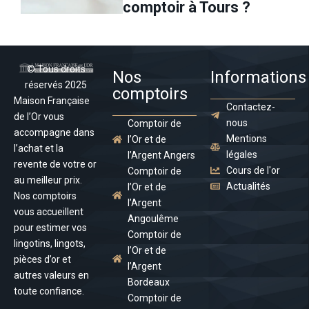
comptoir à Tours ?
© Tous droits
Nos
Informations
réservés 2025
comptoirs
Maison Française
Contactez-
de l’Or vous
nous
Comptoir de
accompagne dans
Mentions
l’Or et de
l’achat et la
légales
l’Argent Angers
revente de votre or
Cours de l'or
Comptoir de
au meilleur prix.
Actualités
l’Or et de
Nos comptoirs
l’Argent
vous accueillent
Angoulême
pour estimer vos
Comptoir de
lingotins, lingots,
l’Or et de
pièces d’or et
l’Argent
autres valeurs en
Bordeaux
toute confiance.
Comptoir de