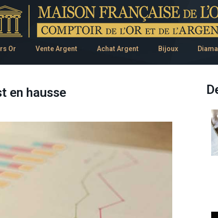
rs Or
Vente Argent
Achat Argent
Bijoux
Diama
De
t en hausse