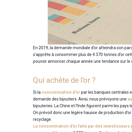
En 2019, la demande mondiale d’or atteindra son pa
s’apprête à consommer plus de 4 370 tonnes d’or cet
pouvoir annoncer chaque année une tendance sur le 
Qui achète de l’or ?
Si la
consommation d’or
par les banques centrales est
demande des bijoutiers. Ainsi, nous prévoyons une
au
bijouteries. La Chine et l’Inde figurent parmi les pays
On prévoit donc une légère hausse de production d’or 
recyclage.
La consommation d’or faite par des investisseurs 