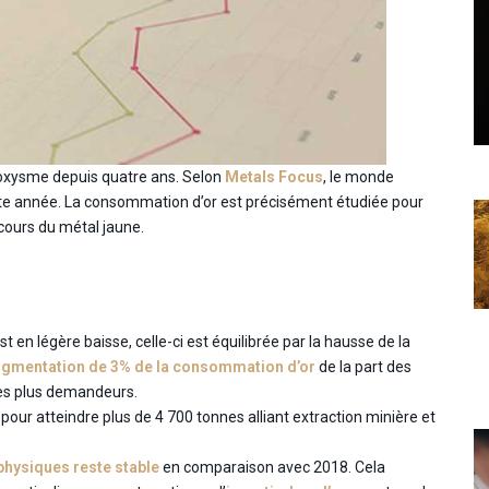
roxysme depuis quatre ans. Selon
Metals Focus
, le monde
te année. La consommation d’or est précisément étudiée pour
cours du métal jaune.
 en légère baisse, celle-ci est équilibrée par la hausse de la
gmentation de 3% de la consommation d’or
de la part des
 les plus demandeurs.
pour atteindre plus de 4 700 tonnes alliant extraction minière et
physiques reste stable
en comparaison avec 2018. Cela