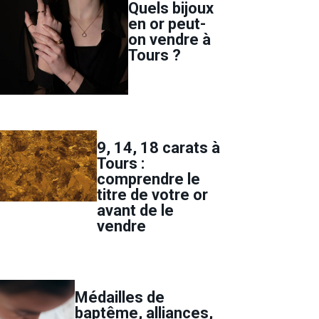
Quels bijoux
en or peut-
on vendre à
Tours ?
9, 14, 18 carats à
Tours :
comprendre le
titre de votre or
avant de le
vendre
Médailles de
baptême, alliances,