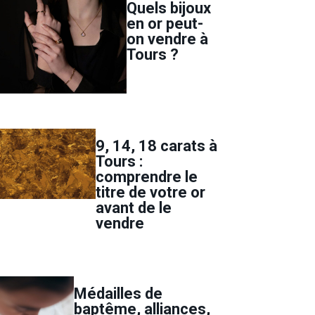
Quels bijoux
en or peut-
on vendre à
Tours ?
9, 14, 18 carats à
Tours :
comprendre le
titre de votre or
avant de le
vendre
Médailles de
baptême, alliances,