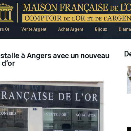
rs Or
Vente Argent
Achat Argent
Bijoux
Diama
De
nstalle à Angers avec un nouveau
 d’or