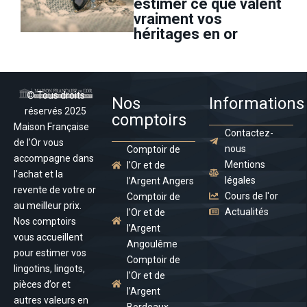
estimer ce que valent
vraiment vos
héritages en or
© Tous droits
Nos
Informations
réservés 2025
comptoirs
Maison Française
Contactez-
de l’Or vous
nous
Comptoir de
accompagne dans
Mentions
l’Or et de
l’achat et la
légales
l’Argent Angers
revente de votre or
Cours de l'or
Comptoir de
au meilleur prix.
Actualités
l’Or et de
Nos comptoirs
l’Argent
vous accueillent
Angoulême
pour estimer vos
Comptoir de
lingotins, lingots,
l’Or et de
pièces d’or et
l’Argent
autres valeurs en
Bordeaux