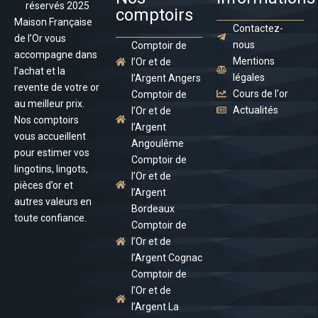
réservés 2025
comptoirs
Maison Française
Contactez-
de l’Or vous
nous
Comptoir de
accompagne dans
Mentions
l’Or et de
l’achat et la
légales
l’Argent Angers
revente de votre or
Cours de l'or
Comptoir de
au meilleur prix.
Actualités
l’Or et de
Nos comptoirs
l’Argent
vous accueillent
Angoulême
pour estimer vos
Comptoir de
lingotins, lingots,
l’Or et de
pièces d’or et
l’Argent
autres valeurs en
Bordeaux
toute confiance.
Comptoir de
l’Or et de
l’Argent Cognac
Comptoir de
l’Or et de
l’Argent La