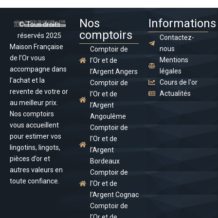
Nos
Informations
© Tous droits
comptoirs
réservés 2025
Contactez-
Maison Française
nous
Comptoir de
de l’Or vous
Mentions
l’Or et de
accompagne dans
légales
l’Argent Angers
l’achat et la
Cours de l'or
Comptoir de
revente de votre or
Actualités
l’Or et de
au meilleur prix.
l’Argent
Nos comptoirs
Angoulême
vous accueillent
Comptoir de
pour estimer vos
l’Or et de
lingotins, lingots,
l’Argent
pièces d’or et
Bordeaux
autres valeurs en
Comptoir de
toute confiance.
l’Or et de
l’Argent Cognac
Comptoir de
l’Or et de