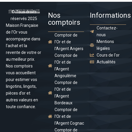
© Tous droits
Nos
Informations
réservés 2025
comptoirs
Maison Française
Contactez-
de l’Or vous
nous
Comptoir de
accompagne dans
Mentions
l’Or et de
l’achat et la
légales
l’Argent Angers
revente de votre or
Cours de l'or
Comptoir de
au meilleur prix.
Actualités
l’Or et de
Nos comptoirs
l’Argent
vous accueillent
Angoulême
pour estimer vos
Comptoir de
lingotins, lingots,
l’Or et de
pièces d’or et
l’Argent
autres valeurs en
Bordeaux
toute confiance.
Comptoir de
l’Or et de
l’Argent Cognac
Comptoir de