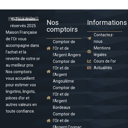
© Tous droits
Nos
Informations
réservés 2025
comptoirs
Maison Française
Contactez-
de l’Or vous
nous
Comptoir de
accompagne dans
Mentions
l’Or et de
l’achat et la
légales
l’Argent Angers
revente de votre or
Cours de l'or
Comptoir de
au meilleur prix.
Actualités
l’Or et de
Nos comptoirs
l’Argent
vous accueillent
Angoulême
pour estimer vos
Comptoir de
lingotins, lingots,
l’Or et de
pièces d’or et
l’Argent
autres valeurs en
Bordeaux
toute confiance.
Comptoir de
l’Or et de
l’Argent Cognac