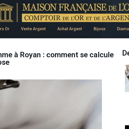
rs Or
Vente Argent
Achat Argent
Bijoux
Diama
De
amme à Royan : comment se calcule
ose