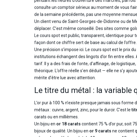
pendant les heures d’ouverture des marchés, parfois de
consulte un comptoir sérieux au moment de vous faire u
de la semaine précédente, pas une moyenne mensuel
Un client venu de Saint-Georges-de-Didonne ou de Mesc
déplacer. C’est même conseillé. Des sites comme goldb
Le cours spot est public, transparent, identique pour to
façon dont ce chiffre sert de base au calcul de l’offre.
Une précision s’impose ici. Le cours spot est le prix d
institutions échangent des lingots d’or fin entre elle
tarif. Il y a des frais de fonte, d’affinage, de logist
théorique. L’offre réelle s’en déduit — elle ne s’y ajo
mérite d’être lue avec attention.
Le titre du métal : la variabl
L’or pur à 100 % n’existe presque jamais sous forme de b
métaux : cuivre, argent, zinc, pour le durcir. C’est le
tit
carats ou en millièmes.
Un bijou en
or 18 carats
contient 75 % d’or pur, soit 75
bijoux de qualité. Un bijou en
or 9 carats
ne contient q