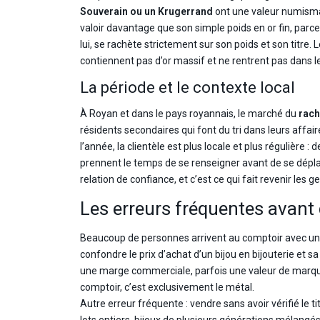
Souverain ou un Krugerrand
ont une valeur numismat
valoir davantage que son simple poids en or fin, parce
lui, se rachète strictement sur son poids et son titre.
contiennent pas d’or massif et ne rentrent pas dans le
La période et le contexte local
À Royan et dans le pays royannais, le marché du
rach
résidents secondaires qui font du tri dans leurs affai
l’année, la clientèle est plus locale et plus régulière 
prennent le temps de se renseigner avant de se dépla
relation de confiance, et c’est ce qui fait revenir les
Les erreurs fréquentes avant
Beaucoup de personnes arrivent au comptoir avec une i
confondre le prix d’achat d’un bijou en bijouterie et s
une marge commerciale, parfois une valeur de marque
comptoir, c’est exclusivement le métal.
Autre erreur fréquente : vendre sans avoir vérifié le t
lots entiers, bijoux de plusieurs générations mélangés, 