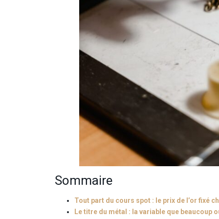
Sommaire
Tout part du cours spot : le prix de l’or fixé
Le titre du métal : la variable que beaucoup o