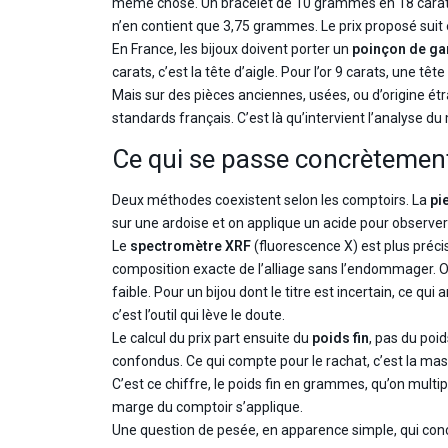
même chose. Un bracelet de 10 grammes en 18 carats 
n’en contient que 3,75 grammes. Le prix proposé suit
En France, les bijoux doivent porter un
poinçon de ga
carats, c’est la tête d’aigle. Pour l’or 9 carats, une t
Mais sur des pièces anciennes, usées, ou d’origine étra
standards français. C’est là qu’intervient l’analyse du
Ce qui se passe concrètemen
Deux méthodes coexistent selon les comptoirs. La
pi
sur une ardoise et on applique un acide pour observer l
Le
spectromètre XRF
(fluorescence X) est plus préc
composition exacte de l’alliage sans l’endommager. O
faible. Pour un bijou dont le titre est incertain, ce qu
c’est l’outil qui lève le doute.
Le calcul du prix part ensuite du
poids fin
, pas du poid
confondus. Ce qui compte pour le rachat, c’est la masse d
C’est ce chiffre, le poids fin en grammes, qu’on multipl
marge du comptoir s’applique.
Une question de pesée, en apparence simple, qui conc