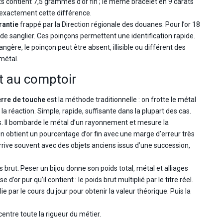
contient 7,5 grammes d’or fin ; le même bracelet en 9 carats
 exactement cette différence.
rantie
frappé par la Direction régionale des douanes. Pour l’or 18
ête de sanglier. Ces poinçons permettent une identification rapide.
ngère, le poinçon peut être absent, illisible ou différent des
 métal.
t au comptoir
erre de touche
est la méthode traditionnelle : on frotte le métal
a réaction. Simple, rapide, suffisante dans la plupart des cas.
is. Il bombarde le métal d’un rayonnement et mesure la
n obtient un pourcentage d’or fin avec une marge d’erreur très
i arrive souvent avec des objets anciens issus d’une succession,
s brut. Peser un bijou donne son poids total, métal et alliages
’or pur qu’il contient : le poids brut multiplié par le titre réel.
ie par le cours du jour pour obtenir la valeur théorique. Puis la
entre toute la rigueur du métier.