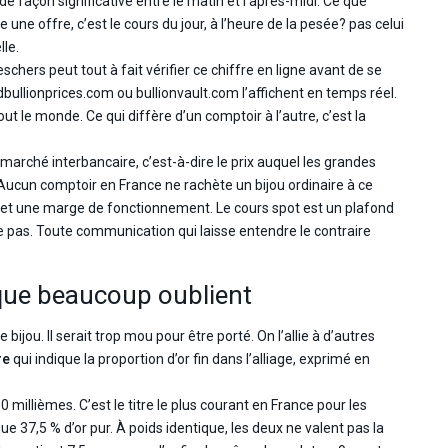
 façon significative entre le matin et l’après-midi. Ce que
ne offre, c’est le cours du jour, à l’heure de la pesée? pas celui
le.
hers peut tout à fait vérifier ce chiffre en ligne avant de se
ullionprices.com ou bullionvault.com l’affichent en temps réel.
ut le monde. Ce qui diffère d’un comptoir à l’autre, c’est la
u marché interbancaire, c’est-à-dire le prix auquel les grandes
s. Aucun comptoir en France ne rachète un bijou ordinaire à ce
ique, et une marge de fonctionnement. Le cours spot est un plafond
ute pas. Toute communication qui laisse entendre le contraire
e que beaucoup oublient
ijou. Il serait trop mou pour être porté. On l’allie à d’autres
re
qui indique la proportion d’or fin dans l’alliage, exprimé en
0 millièmes. C’est le titre le plus courant en France pour les
ue 37,5 % d’or pur. À poids identique, les deux ne valent pas la