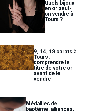
Quels bijoux
en or peut-
on vendre à
Tours ?
9, 14, 18 carats à
Tours :
comprendre le
titre de votre or
avant de le
vendre
Médailles de
baptême, alliances,