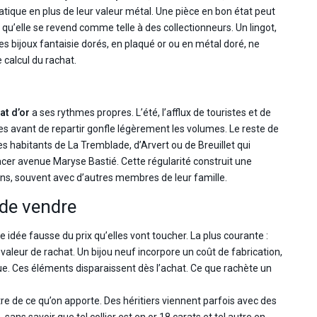
ique en plus de leur valeur métal. Une pièce en bon état peut
 qu’elle se revend comme telle à des collectionneurs. Un lingot,
 Les bijoux fantaisie dorés, en plaqué or ou en métal doré, ne
 calcul du rachat.
at d’or
a ses rythmes propres. L’été, l’afflux de touristes et de
res avant de repartir gonfle légèrement les volumes. Le reste de
: des habitants de La Tremblade, d’Arvert ou de Breuillet qui
cer avenue Maryse Bastié. Cette régularité construit une
 gens, souvent avec d’autres membres de leur famille.
 de vendre
dée fausse du prix qu’elles vont toucher. La plus courante :
a valeur de rachat. Un bijou neuf incorpore un coût de fabrication,
. Ces éléments disparaissent dès l’achat. Ce que rachète un
itre de ce qu’on apporte. Des héritiers viennent parfois avec des
sans savoir que tel collier est en or 18 carats et tel autre en