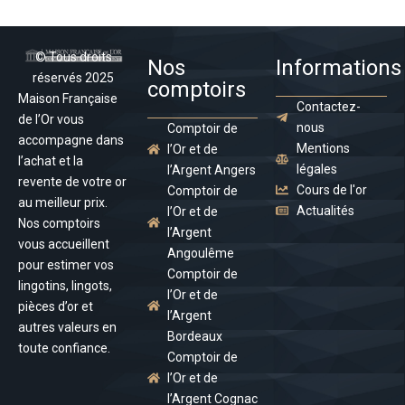
© Tous droits
Nos
Informations
réservés 2025
comptoirs
Maison Française
Contactez-
de l’Or vous
nous
Comptoir de
accompagne dans
Mentions
l’Or et de
l’achat et la
légales
l’Argent Angers
revente de votre or
Cours de l'or
Comptoir de
au meilleur prix.
Actualités
l’Or et de
Nos comptoirs
l’Argent
vous accueillent
Angoulême
pour estimer vos
Comptoir de
lingotins, lingots,
l’Or et de
pièces d’or et
l’Argent
autres valeurs en
Bordeaux
toute confiance.
Comptoir de
l’Or et de
l’Argent Cognac