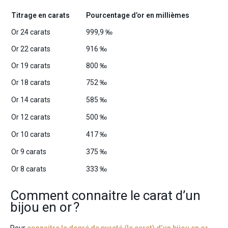
Titrage en carats
Pourcentage d’or en millièmes
Or 24 carats
999,9 ‰
Or 22 carats
916 ‰
Or 19 carats
800 ‰
Or 18 carats
752 ‰
Or 14 carats
585 ‰
Or 12 carats
500 ‰
Or 10 carats
417 ‰
Or 9 carats
375 ‰
Or 8 carats
333 ‰
Comment connaitre le carat d’un
bijou en or ?
Pour
connaitre le degré de pureté (le carat) d’un bijou en or
,