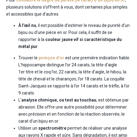
plusieurs solutions s’offrent à vous, dont certaines plus simples
et accessibles que d’autres.
À l’œil nu
, il est possible d’estimer le niveau de pureté d’un
bijou ou d’une pièce en or. Pour cela, il suffit de se
rapporter à la
couleur jaune vif si caractéristique du
métal pur
.
Trouver le
poinçon d’or
est une première indication fiable.
L’hippocampe distingue l’or 24 carats, la tête d’aigle
1er titre et le coq l’or, 22 carats, la tête d’aigle, le hibou, la
tête de cheval et le charançon, l’or 18 carats. La coquille
Saint-Jacques se rapporte à l’or 14 carats et le trèfle, à l’or
9 carats.
L’
analyse chimique, ou test au touchau
, est obtenue par
abrasion. Elle offre une autre possibilité pour déterminer
avec précision et en fonction de la réaction observée, le
carat d’un bijou en or.
Utiliser un
spectromètre
permet de réaliser une analyse
aux rayons X rapide et sûre. Sans dégradation, il est ainsi