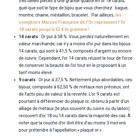
très belles pièces d’une grande qualité en or 18 carats,
quel que soit le type de bijou que vous cherchez : bague,
montre, chaine, médaillon, bracelet… Par ailleurs,
les
comptoirs Maison Française de l’Or reprennent l’Or
18 carats jusqu’à 32 € le gramme !
14 carats
: Or pur à 58 %. Vous perdez naturellement en
valeur marchande, car il y a moins d’or pur dans les bijoux
14 carats, qui sont à 41,5 % composés d’argent ou encore
de cuivre. Cependant, l’or 14 carats réussit le tour de force
de conserver la beauté de l’or tout en le proposant à un
tarif moins élevé.
9 carats
: Or pur à 37,5 %. Nettement plus abordables, ces
bijoux, composés à 62,50 % de métaux non précieux, ont
de facto peu de valeur à la revente. L’or 9 carats est
pourtant à différencier du plaqué or, obtenu à partir d’un
alliage de métaux (le plus souvent du cuivre ou du laiton)
recouvert d’or 18 ou 14 carats dans la majorité des cas. À
noter que la couche d’or doit être d’au moins 3 microns
pour prétendre à l’appellation « plaqué or ».