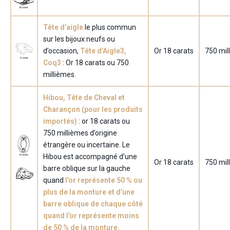
Tête d’aigle
le plus commun
sur les bijoux neufs ou
d’occasion,
Tête d’Aigle
3
,
Or 18 carats
750 mil
Coq
3
: Or 18 carats ou 750
millièmes.
Hibou,
Tête de Cheval et
Charançon
(pour les produits
importés)
: or 18 carats ou
750 millièmes d’origine
étrangère ou incertaine. Le
Hibou est accompagné d’une
Or 18 carats
750 mil
barre oblique sur la gauche
quand
l’or représente 50 % ou
plus de la monture et d’une
barre oblique de chaque côté
quand l’or représente moins
de 50 % de la monture.