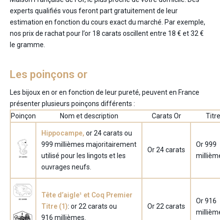
experts qualifiés vous feront part gratuitement de leur
estimation en fonction du cours exact du marché. Par exemple,
nos prix de rachat pour l’or 18 carats oscillent entre 18 € et 32 €
le gramme.
Les poinçons or
Les bijoux en or en fonction de leur pureté, peuvent en France
présenter plusieurs poinçons différents :
Poinçon
Nom et description
Carats Or
Titr
Hippocampe,
or 24 carats ou
999 millièmes majoritairement
Or 999
Or 24 carats
utilisé pour les lingots et les
millièm
ouvrages neufs.
Tête d’aigle¹ et Coq Premier
Or 916
Titre (
1
)
: or 22 carats ou
Or 22 carats
millièm
916 millièmes.