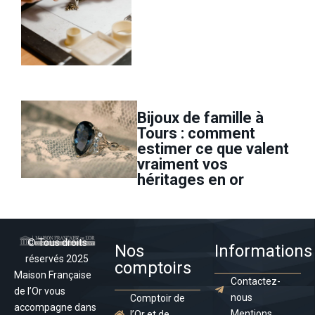
Bijoux de famille à
Tours : comment
estimer ce que valent
vraiment vos
héritages en or
© Tous droits
Nos
Informations
réservés 2025
comptoirs
Maison Française
Contactez-
de l’Or vous
nous
Comptoir de
accompagne dans
Mentions
l’Or et de