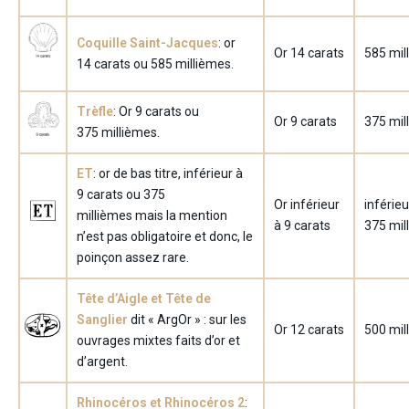
Coquille Saint-Jacques
: or
Or 14 carats
585 mil
14 carats ou 585 millièmes.
Trèfle
: Or 9 carats ou
Or 9 carats
375 mil
375 millièmes.
ET
: or de bas titre, inférieur à
9 carats ou 375
Or inférieur
inférieu
millièmes mais la mention
à 9 carats
375 mil
n’est pas obligatoire et donc, le
poinçon assez rare.
Tête d’Aigle et Tête de
Sanglier
dit « ArgOr » : sur les
Or 12 carats
500 mil
ouvrages mixtes faits d’or et
d’argent.
Rhinocéros et Rhinocéros 2
: