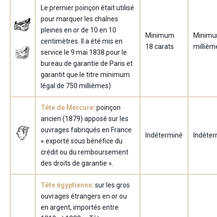
Le premier poinçon était utilisé
pour marquer les chaînes
pleines en or de 10 en 10
Minimum
Minimu
centimètres. Il a été mis en
18 carats
millièm
service le 9 mai 1838 pour le
bureau de garantie de Paris et
garantit que le titre minimum
légal de 750 millièmes)
Tête de Mercure
: poinçon
ancien (1879) apposé sur les
ouvrages fabriqués en France
Indéterminé
Indéter
« exporté sous bénéfice du
crédit ou du remboursement
des droits de garantie ».
Tête égyptienne
: sur les gros
ouvrages étrangers en or ou
en argent, importés entre