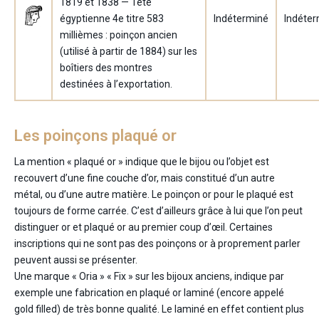
1819 et 1838 — Tête
égyptienne 4
e
titre 583
Indéterminé
Indéter
millièmes : poinçon ancien
(utilisé à partir de 1884) sur les
boîtiers des montres
destinées à l’exportation.
Les poinçons plaqué or
La mention « plaqué or » indique que le bijou ou l’objet est
recouvert d’une fine couche d’or, mais constitué d’un autre
métal, ou d’une autre matière. Le poinçon or pour le plaqué est
toujours de forme carrée. C’est d’ailleurs grâce à lui que l’on peut
distinguer or et plaqué or au premier coup d’œil. Certaines
inscriptions qui ne sont pas des poinçons or à proprement parler
peuvent aussi se présenter.
Une marque « Oria » « Fix » sur les bijoux anciens, indique par
exemple une fabrication en plaqué or laminé (encore appelé
gold filled) de très bonne qualité. Le laminé en effet contient plus