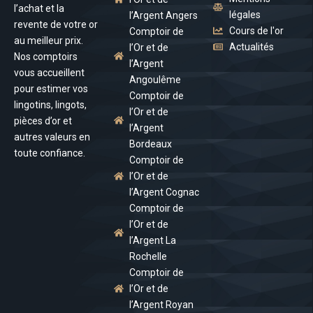
l’achat et la
légales
l’Argent Angers
revente de votre or
Cours de l'or
Comptoir de
au meilleur prix.
Actualités
l’Or et de
Nos comptoirs
l’Argent
vous accueillent
Angoulême
pour estimer vos
Comptoir de
lingotins, lingots,
l’Or et de
pièces d’or et
l’Argent
autres valeurs en
Bordeaux
toute confiance.
Comptoir de
l’Or et de
l’Argent Cognac
Comptoir de
l’Or et de
l’Argent La
Rochelle
Comptoir de
l’Or et de
l’Argent Royan