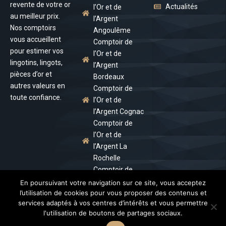
revente de votre or
Actualités
l’Or et de
au meilleur prix.
l’Argent
Nos comptoirs
Angoulême
vous accueillent
Comptoir de
pour estimer vos
l’Or et de
lingotins, lingots,
l’Argent
pièces d’or et
Bordeaux
autres valeurs en
Comptoir de
toute confiance.
l’Or et de
l’Argent Cognac
Comptoir de
l’Or et de
l’Argent La
Rochelle
Comptoir de
l’Or et de
En poursuivant votre navigation sur ce site, vous acceptez
l’Argent Royan
l’utilisation de cookies pour vous proposer des contenus et
services adaptés à vos centres d’intérêts et vous permettre
Comptoir de
l'utilisation de boutons de partages sociaux.
l’Or et de