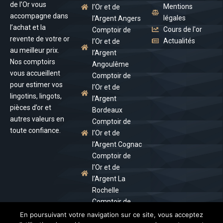
de l’Or vous
Mentions
l’Or et de
accompagne dans
légales
l’Argent Angers
l’achat et la
Cours de l'or
Comptoir de
revente de votre or
Actualités
l’Or et de
au meilleur prix.
l’Argent
Nos comptoirs
Angoulême
vous accueillent
Comptoir de
pour estimer vos
l’Or et de
lingotins, lingots,
l’Argent
pièces d’or et
Bordeaux
autres valeurs en
Comptoir de
toute confiance.
l’Or et de
l’Argent Cognac
Comptoir de
l’Or et de
l’Argent La
Rochelle
Comptoir de
l’Or et de
En poursuivant votre navigation sur ce site, vous acceptez