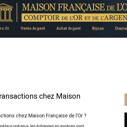
rs Or
Vente Argent
Achat Argent
Bijoux
Diama
transactions chez Maison
ctions chez Maison Française de l’Or ?
e métaux précieux, les échanges en espèces sont