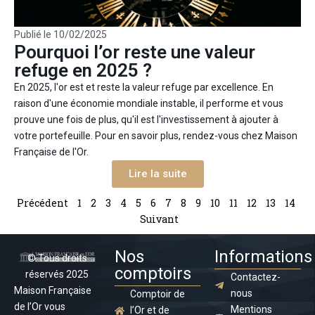
Publié le
10/02/2025
Pourquoi l’or reste une valeur
refuge en 2025 ?
En 2025, l'or est et reste la valeur refuge par excellence. En
raison d'une économie mondiale instable, il performe et vous
prouve une fois de plus, qu'il est l'investissement à ajouter à
votre portefeuille. Pour en savoir plus, rendez-vous chez Maison
Française de l'Or.
Lire la suite
Précédent
1
2
3
4
5
6
7
8
9
10
11
12
13
14
Suivant
Nos
Informations
© Tous droits
comptoirs
réservés 2025
Contactez-
Maison Française
nous
Comptoir de
de l’Or vous
Mentions
l’Or et de