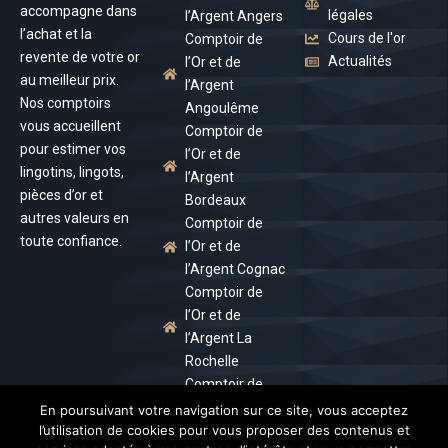
accompagne dans
légales
l’Argent Angers
l’achat et la
Cours de l'or
Comptoir de
revente de votre or
Actualités
l’Or et de
au meilleur prix.
l’Argent
Nos comptoirs
Angoulême
vous accueillent
Comptoir de
pour estimer vos
l’Or et de
lingotins, lingots,
l’Argent
pièces d’or et
Bordeaux
autres valeurs en
Comptoir de
toute confiance.
l’Or et de
l’Argent Cognac
Comptoir de
l’Or et de
l’Argent La
Rochelle
Comptoir de
l’Or et de
En poursuivant votre navigation sur ce site, vous acceptez
l’utilisation de cookies pour vous proposer des contenus et
l’Argent Royan