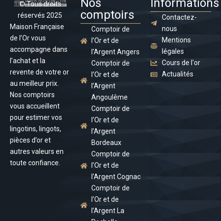
Nos
Informations
© Tous droits
comptoirs
réservés 2025
Contactez-
Maison Française
nous
Comptoir de
de l’Or vous
Mentions
l’Or et de
accompagne dans
légales
l’Argent Angers
l’achat et la
Cours de l'or
Comptoir de
revente de votre or
Actualités
l’Or et de
au meilleur prix.
l’Argent
Nos comptoirs
Angoulême
vous accueillent
Comptoir de
pour estimer vos
l’Or et de
lingotins, lingots,
l’Argent
pièces d’or et
Bordeaux
autres valeurs en
Comptoir de
toute confiance.
l’Or et de
l’Argent Cognac
Comptoir de
l’Or et de
l’Argent La