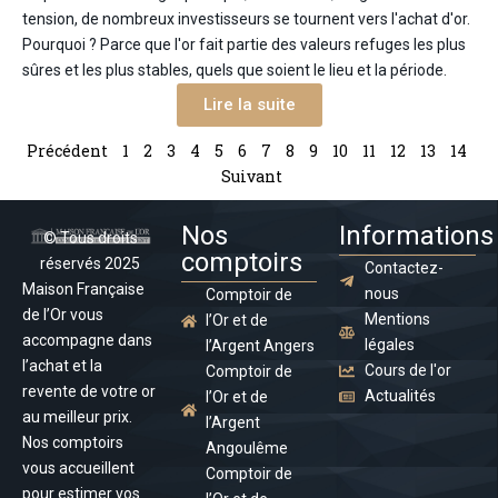
tension, de nombreux investisseurs se tournent vers l'achat d'or.
Pourquoi ? Parce que l'or fait partie des valeurs refuges les plus
sûres et les plus stables, quels que soient le lieu et la période.
Lire la suite
Précédent
1
2
3
4
5
6
7
8
9
10
11
12
13
14
Suivant
Nos
Informations
© Tous droits
comptoirs
réservés 2025
Contactez-
Maison Française
nous
Comptoir de
de l’Or vous
Mentions
l’Or et de
accompagne dans
légales
l’Argent Angers
l’achat et la
Cours de l'or
Comptoir de
revente de votre or
Actualités
l’Or et de
au meilleur prix.
l’Argent
Nos comptoirs
Angoulême
vous accueillent
Comptoir de
pour estimer vos